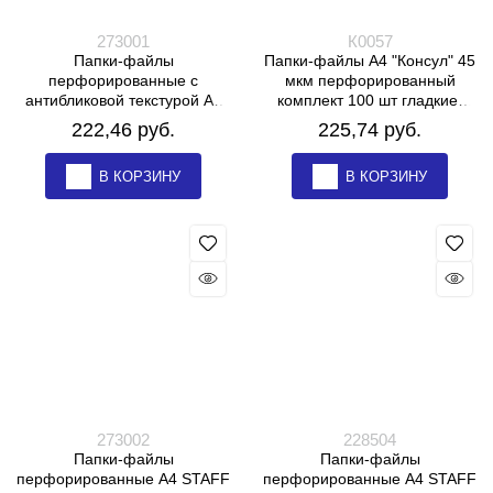
273001
К0057
Папки-файлы
Папки-файлы А4 "Консул" 45
перфорированные с
мкм перфорированный
антибликовой текстурой А4
комплект 100 шт гладкие,
BRAUBERG PIXEL,
ВЫСОКОЕ КАЧЕСТВО
222,46
 руб.
225,74
 руб.
КОМПЛЕКТ 100 шт., 25 мкм,
273001
В КОРЗИНУ
В КОРЗИНУ
273002
228504
Папки-файлы
Папки-файлы
перфорированные А4 STAFF
перфорированные А4 STAFF