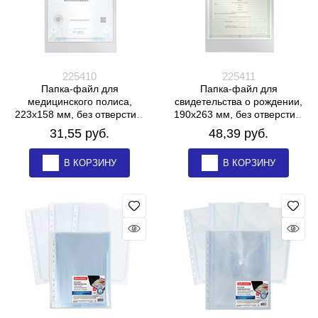
225410
225411
Папка-файл для
Папка-файл для
медицинского полиса,
свидетельства о рождении,
223х158 мм, без отверстий,
190х263 мм, без отверстий,
ПВХ 120 мкм, "ДПС", 3127
ПВХ 120 мкм, "ДПС", 1746
31,55
 руб.
48,39
 руб.
В КОРЗИНУ
В КОРЗИНУ