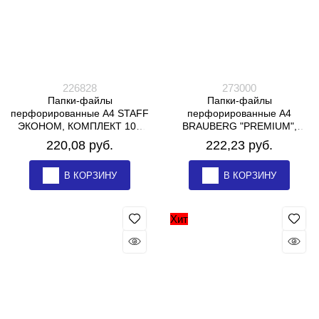
226828
273000
Папки-файлы
Папки-файлы
перфорированные А4 STAFF
перфорированные А4
ЭКОНОМ, КОМПЛЕКТ 100
BRAUBERG "PREMIUM",
шт., матовые, 25 мкм, 226828
КОМПЛЕКТ 100 шт.,
220,08
 руб.
222,23
 руб.
матовые, 25 мкм, 273000
В КОРЗИНУ
В КОРЗИНУ
Хит